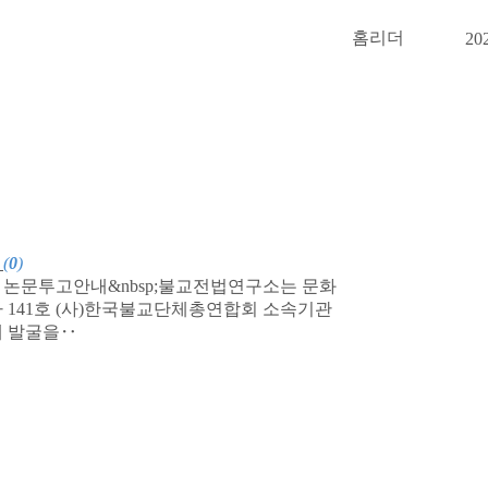
홈리더
20
(
0
)
논문투고안내&nbsp;불교전법연구소는 문화
 141호 (사)한국불교단체총연합회 소속기관
재 발굴을‥