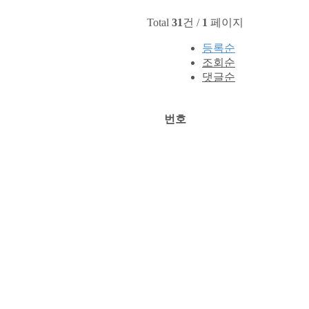
Total
31
건 /
1
페이지
등록순
조회순
댓글순
번호