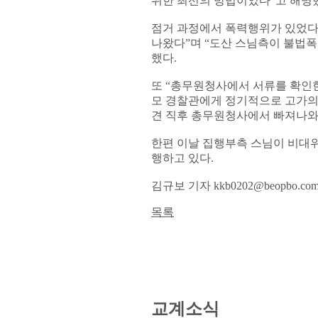
위한 최선의 방법이었다”고 해명
점거 과정에서 폭력행위가 있었다
나왔다”며 “도산 스님측이 불법
했다.
또 “총무원청사에서 서류를 확인한
모 경찰관에게 정기적으로 고가의
견 직후 총무원청사에서 빠져나와
한편 이날 집행부측 스님이 비대위
행하고 있다.
김규보 기자 kkb0202@beopbo.co
목록
교계소식