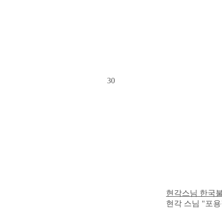
30
현각스님 한국
현각 스님 "포