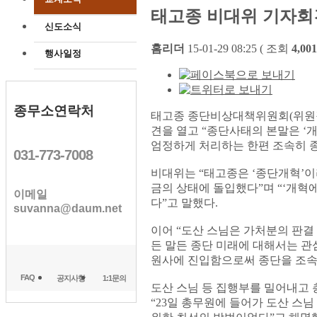
태고종 비대위 기자회
신도소식
홈리더
15-01-29 08:25 ( 조회
4,001
행사일정
종무소연락처
태고종 종단비상대책위원회(위원장
견을 열고 “종단사태의 본말은 ‘
엄정하게 처리하는 한편 조속히 종
031-773-7008
비대위는 “태고종은 ‘종단개혁’
금의 상태에 돌입했다”며 “‘개혁
이메일
다”고 말했다.
suvanna@daum.net
이어 “도산 스님은 가처분의 판결
든 말든 종단 미래에 대해서는 관
원사에 진입함으로써 종단을 조속
FAQ
공지사항
1:1문의
도산 스님 등 집행부를 밀어내고
“23일 총무원에 들어가 도산 스