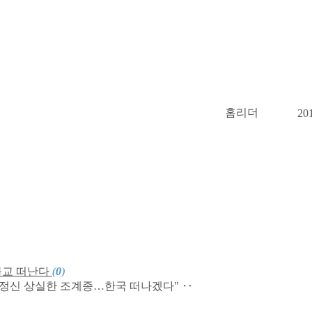
홈리더
20
불교 떠난다
(
0
)
용정신 상실한 조계종…한국 떠나겠다" ‥