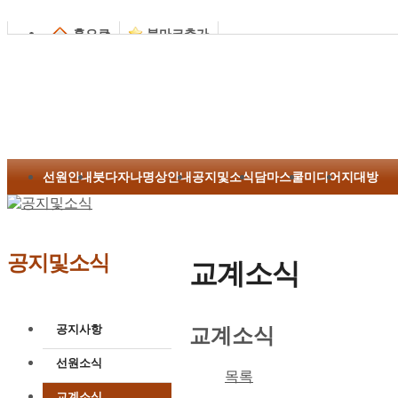
홈으로
북마크추가
선원안내
붓다자나명상안내
공지및소식
담마스쿨
미디어
지대방
공지및소식
교계소식
공지사항
교계소식
선원소식
목록
교계소식