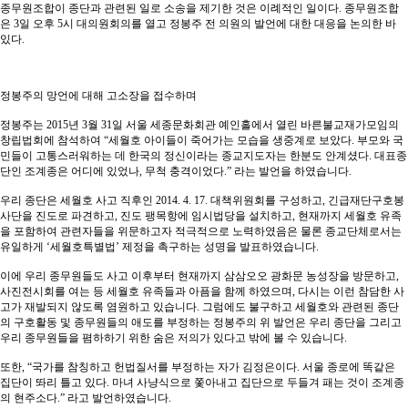
종무원조합이 종단과 관련된 일로 소송을 제기한 것은 이례적인 일이다. 종무원조합
은 3일 오후 5시 대의원회의를 열고 정봉주 전 의원의 발언에 대한 대응을 논의한 바
있다.
정봉주의 망언에 대해 고소장을 접수하며
정봉주는 2015년 3월 31일 서울 세종문화회관 예인홀에서 열린 바른불교재가모임의
창립법회에 참석하여 “세월호 아이들이 죽어가는 모습을 생중계로 보았다. 부모와 국
민들이 고통스러워하는 데 한국의 정신이라는 종교지도자는 한분도 안계셨다. 대표종
단인 조계종은 어디에 있었나, 무척 충격이었다.” 라는 발언을 하였습니다.
우리 종단은 세월호 사고 직후인 2014. 4. 17. 대책위원회를 구성하고, 긴급재단구호봉
사단을 진도로 파견하고, 진도 팽목항에 임시법당을 설치하고, 현재까지 세월호 유족
을 포함하여 관련자들을 위문하고자 적극적으로 노력하였음은 물론 종교단체로서는
유일하게 ‘세월호특별법’ 제정을 촉구하는 성명을 발표하였습니다.
이에 우리 종무원들도 사고 이후부터 현재까지 삼삼오오 광화문 농성장을 방문하고,
사진전시회를 여는 등 세월호 유족들과 아픔을 함께 하였으며, 다시는 이런 참담한 사
고가 재발되지 않도록 염원하고 있습니다. 그럼에도 불구하고 세월호와 관련된 종단
의 구호활동 및 종무원들의 애도를 부정하는 정봉주의 위 발언은 우리 종단을 그리고
우리 종무원들을 폄하하기 위한 숨은 저의가 있다고 밖에 볼 수 있습니다.
또한, “국가를 참칭하고 헌법질서를 부정하는 자가 김정은이다. 서울 종로에 똑같은
집단이 똬리 틀고 있다. 마녀 사냥식으로 쫓아내고 집단으로 두들겨 패는 것이 조계종
의 현주소다.” 라고 발언하였습니다.