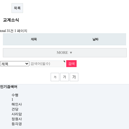
목록
교계소식
total 31건
1 페이지
제목
날짜
MORE ▼
인기검색어
수행
1
해인사
건당
사리암
정원사
등각경