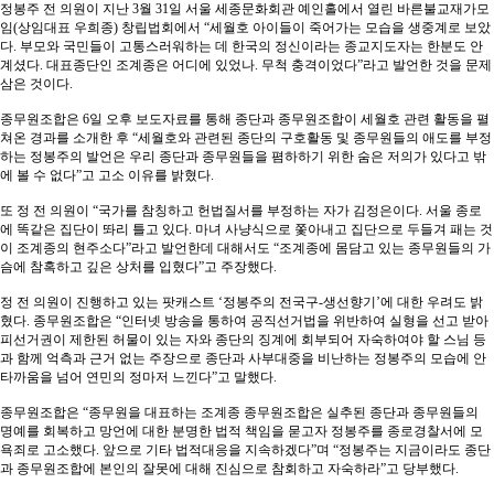
정봉주 전 의원이 지난 3월 31일 서울 세종문화회관 예인홀에서 열린 바른불교재가모
임(상임대표 우희종) 창립법회에서 “세월호 아이들이 죽어가는 모습을 생중계로 보았
다. 부모와 국민들이 고통스러워하는 데 한국의 정신이라는 종교지도자는 한분도 안
계셨다. 대표종단인 조계종은 어디에 있었나. 무척 충격이었다”라고 발언한 것을 문제
삼은 것이다.
종무원조합은 6일 오후 보도자료를 통해 종단과 종무원조합이 세월호 관련 활동을 펼
쳐온 경과를 소개한 후 “세월호와 관련된 종단의 구호활동 및 종무원들의 애도를 부정
하는 정봉주의 발언은 우리 종단과 종무원들을 폄하하기 위한 숨은 저의가 있다고 밖
에 볼 수 없다”고 고소 이유를 밝혔다.
또 정 전 의원이 “국가를 참칭하고 헌법질서를 부정하는 자가 김정은이다. 서울 종로
에 똑같은 집단이 똬리 틀고 있다. 마녀 사냥식으로 쫓아내고 집단으로 두들겨 패는 것
이 조계종의 현주소다”라고 발언한데 대해서도 “조계종에 몸담고 있는 종무원들의 가
슴에 참혹하고 깊은 상처를 입혔다”고 주장했다.
정 전 의원이 진행하고 있는 팟캐스트 ‘정봉주의 전국구-생선향기’에 대한 우려도 밝
혔다. 종무원조합은 “인터넷 방송을 통하여 공직선거법을 위반하여 실형을 선고 받아
피선거권이 제한된 허물이 있는 자와 종단의 징계에 회부되어 자숙하여야 할 스님 등
과 함께 억측과 근거 없는 주장으로 종단과 사부대중을 비난하는 정봉주의 모습에 안
타까움을 넘어 연민의 정마저 느낀다”고 말했다.
종무원조합은 “종무원을 대표하는 조계종 종무원조합은 실추된 종단과 종무원들의
명예를 회복하고 망언에 대한 분명한 법적 책임을 묻고자 정봉주를 종로경찰서에 모
욕죄로 고소했다. 앞으로 기타 법적대응을 지속하겠다”며 “정봉주는 지금이라도 종단
과 종무원조합에 본인의 잘못에 대해 진심으로 참회하고 자숙하라”고 당부했다.