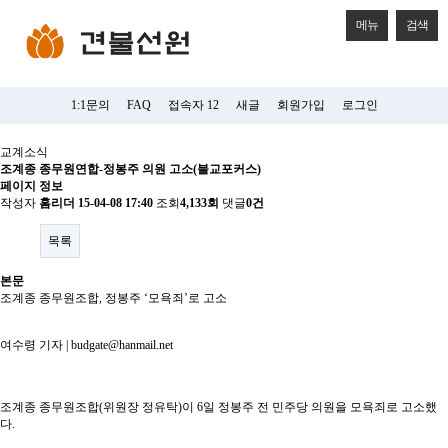
메뉴
검색
1:1문의
FAQ
접속자 12
새글
회원가입
로그인
교계소식
조계종 종무원연합-정봉주 의원 고소(불교포커스)
페이지 정보
작성자
홈리더
15-04-08 17:40
조회
4,133회
댓글
0건
목록
본문
조계종 종무원조합, 정봉주 ‘모욕죄’로 고소
여수령 기자 | budgate@hanmail.net
조계종 종무원조합(위원장 정유탁)이 6일 정봉주 전 민주당 의원을 모욕죄로 고소했
다.