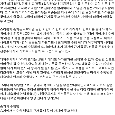
기란 쉽지 않다. 원래 선교(禪敎) 일치였으나 기원전 1세기를 전후하여 교학 전통 위주
로 내려왔다. 마지막 아라한으로 전해오는 말리야데와 스님은 기원전 2세기경 사람이
다. 그 이후 대석학이라고 불리우는 학승들은 역사 속에 여러 번 등장하지만 아라한은
찾아보기 힘들다. 교학이 삼장에 근거를 두고 있다면 수행은 계·정·혜 삼학에 바탕을
두고 있다.
스리랑카 승가는 400여 년 동안 서양의 식민지 세력 아래에서 암흑기를 보내야 했다.
위빠사나 운동은 1950년에 불자 지식층이 중심이 되어 일어났다. ‘랑카 위빠사나 수행
회’라는 조직을 결성하여 마하시 사야도에게 지도자를 보내줄 것을 요청했다. 마하시
사야도의 제자 4명이 콜롬보에 파견되면서 현대적인 수행 체계가 이루어지기 시작했
다. 마하시 사야도의 수행법이 소개되면서 초기 경전에 근거를 둔, 전통을 주장하는 신
전통주의자와 개혁주의자들의 두 그룹으로 갈라졌다.
개혁주의자의 5가지 견해는 ①현 시대에도 아라한과를 성취할 수 있다. ②일반 신도도
아라한이 될 수 있다. ③교학에 대한 이론을 공부하지 않아도 깨달을 수 있다. ④아라
한이 되기 위해 반드시 승려가 될 필요는 없다. ⑤사마타 수행을 무시하고 위빠사나만
강조하면서 코끝이 아닌 배의 일어남, 사라짐의 현상을 관찰하라는 마하시 수행법은
대승이나 탄트라 수행법이지 부처님의 근본 가르침은 아니다.
그러나 이 수행법으로도 궁극의 목표에 도달할 수는 있다(마얀마에서의 마하시 방법
이 전통이 아니라는 주장을 반박하기 위하여 마하시 선사는 직접 경전에 근거하여 책
까지 저술하여 논박하였다). 개혁주의자와 신전통주의자 간의 논쟁 결과로 스리랑카
에는 새로운 아란냐와 명상 센터가 생겨났다.
승가의 수행법
승가에서는 수행 방법의 근거를 다음 네 가지에 두고 있다