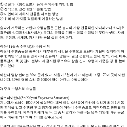
① 경전과 《청정도론》 등의 주석서에 의한 방법
② 전적으로 경전에만 의존한 방법
③ 미얀마의 마하시 전통을 따르는 방법
④ 위의 세 가지를 적절하게 이용하는 방법
숲속에 거주하는 아란냐 수행승들은 근본 불교의 가장 전통적인 아나파아나 삿띠(호
흡관)와 삿띠파타나(사념처), 붓다의 공덕을 기리는 염불 수행법인 붓다누삿띠, 자비
관, 부정관, 시체관, 카시나관 등을 실천 수행한다.
아란냐 (숲속 수행처)와 수행 센터
아란냐 수행승들은 숲속에서 대부분의 시간을 수행으로 보낸다. 계율에 철저하며 하
루 한끼만 먹고 돈을 만지거나 소유하지 않는다. 일상 생활에도 침대, 방석, 가사, 바루,
물주전자, 책 몇 권이 전부이며 철저한 무소유의 삶을 산다. 수행의 기준은 경·율·논에
두고 있다.
아란냐 명상 센터는 30여 군데 있다. 사원이 8천여 개가 되는데 그 중 170여 곳이 아란
냐이다. 3만여 명의 승려 중 1000여 명이 아란냐 수행승이다.
2) 주요 수행처와 스승들
삼스타아란냐(Sri Kalyani Yogasrama Samsthava)
지나왕사 스님이 1950년에 설립했다. 18세 이상 소년들에 한하여 승려가 되며 1년 동
안 흰색을 입고 수행한 후 희망자에 한하여 아란냐 수행승으로 적격자라고 판단될 때
계를 수여한다. 지부가 96개가 된다. 그 중 니말라와 아란냐는 남부 해안에 바위 동굴
이나 바위에 의지하여 꾸띠를 갖추고 있다.
16개의 꾸띠(원두막같은 방)가 있으며 외국 승려가 이 곳에 머물고자 한다면 일정 기