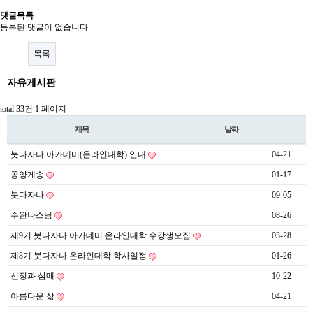
댓글목록
등록된 댓글이 없습니다.
목록
자유게시판
total 33건
1 페이지
제목
날짜
붓다자나 아카데미(온라인대학) 안내
04-21
공양게송
01-17
붓다자나
09-05
수완나스님
08-26
제9기 붓다자나 아카데미 온라인대학 수강생모집
03-28
제8기 붓다자나 온라인대학 학사일정
01-26
선정과 삼매
10-22
아름다운 삶
04-21