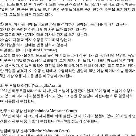
간 테스트를 받은 후 가능하다. 또한 무문관과 같은 미트리갈라 아란냐도 있다. 이곳은
‘열반 아니면 죽음’만 있을 뿐, 한 번 이곳에 들어오면 죽기 전까지 수행을 포기하지 않
는다. 그들의 원칙은 다음과 같다.
① 한 번 이 아란냐에 들어오면 과위를 성취하기 전에는 아란냐를 떠나지 않는다.
② 재가든 승려든 아란냐 밖의 사람들과 말하지 않는다.
③ 불교의 제반 문제에 대해 기사나 편지를 쓰지 않는다.
④ 숨이 다할 때까지 수행을 포기하지 않는다.
⑤ 해탈을 하기 전에는 법을 설하지 않는다.
아일랜드 헐미티지(Island Hermitage)
고요한 호수와 울창한 숲으로 둘러싸여 있는 15개의 꾸띠가 있다. 1911년 유명한 독일
비구승 나먀띨로까 스님이 설립했다. 그의 제자 냐냐몰리, 냐냐뽀니까 스님이 여기에
서 공부했다. 이들은 팔리어 경전을 영어와 독일어로 번역하여 세계 불교 포교에 커다
란 위업을 남겼다. 이 수행 센터에서 수행하려면 법랍이 10년 이상 되거나 스승 밑에서
5년 이상 수행 지도를 받은 비구승이어야 한다.
와 투 루윌라 아란냐(Waturuyila Aranna)
1954년 와투루왈라라 스리 냐나난다 스님이 창건했다. 현재 50여 명의 스님이 수행하
고 있으며 여러 개의 분원을 가지고 있다. 그 분원 중 살갈타 아란냐는 하루 일종식하
며 자유롭게 수행한다.
칸두보다 명상 센터(Kanduboda Meditation Center)
1956년 마히사 사야도의 제자들에 의해 설립되었다. 12개의 분원이 있다. 20여 명의 승
려들과 사부 대중이 함께 수행한다. 60∼70명 정도가 상주한다.
닐람베 명상 센터(Nillambe Meditation Center)