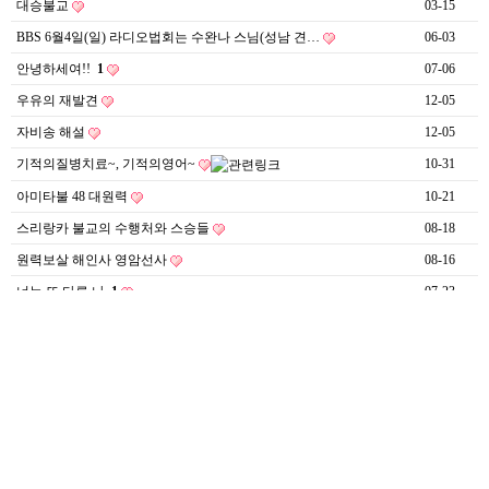
대승불교
03-15
BBS 6월4일(일) 라디오법회는 수완나 스님(성남 견…
06-03
안녕하세여!!
1
07-06
우유의 재발견
12-05
자비송 해설
12-05
기적의질병치료~, 기적의영어~
10-31
아미타불 48 대원력
10-21
스리랑카 불교의 수행처와 스승들
08-18
원력보살 해인사 영암선사
08-16
너는 또 다른 나
1
07-23
미얀마-쉐오민 수행센터
07-13
죽은것인가 산것인가
05-27
더보기