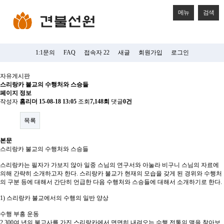
메뉴
검색
1:1문의
FAQ
접속자 22
새글
회원가입
로그인
자유게시판
스리랑카 불교의 수행처와 스승들
페이지 정보
작성자
홈리더
15-08-18 13:05
조회
7,148회
댓글
0건
목록
본문
스리랑카 불교의 수행처와 스승들
스리랑카는 필자가 가보지 않아 일중 스님의 연구서와 아눌라 비구니 스님의 자료에
의해 간략히 소개하고자 한다. 스리랑카 불교가 현재의 모습을 갖게 된 경위와 수행처
의 구분 등에 대해서 간단히 언급한 다음 수행처와 스승들에 대해서 소개하기로 한다.
1) 스리랑카 불교에서의 수행의 일반 양상
수행 부흥 운동
2,300여 년의 불교사를 가진 스리랑카에서 면면히 내려오는 수행 전통의 맥을 찾아보