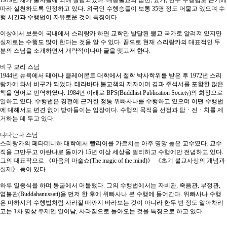
1979년 재가 불자들에 의해 설립되었다. 대승불교의 참선, 요가, 힌두 수행법도 근기에
따라 실천하도록 인정하고 있다. 외국인 수행승들이 보통 35명 정도 머물고 있으며 수
행 시간과 수행법이 자유로운 것이 특징이다.
이상에서 보듯이 국내에서 스리랑카 하면 교학만 발달된 불교 국가로 알려져 있지만
실제로는 수행도 많이 한다는 것을 알 수 있다. 끝으로 현재 스리랑카의 대표적인 두
분의 스님을 소개하면서 개략적이나마 글을 맺고저 한다.
비구 보리 스님
1944년 뉴욕에서 태어나 클레어몬트 대학에서 철학 박사학위를 받은 후 1972년 스리
랑카에 와서 비구가 되었다. 테라바다 불교책의 저자이며 경과 주석서를 포함한 많은
책을 영어로 번역하였다. 1984년 이래로 BPS(Buddhist Publication Society)의 회장으로
일하고 있다. 수행법은 경전에 근거한 정통 위빠사나를 수행하고 있으며 어떤 수행법
에 대해서도 편견 없이 받아들이는 입장이다. 수행의 목적을 선정과 탐ㆍ진ㆍ치를 제
거하는 데 두고 있다.
냐나난다 스님
스리랑카의 페타데니하 대학에서 빨리어를 가르치는 아주 명망 높은 교수였다. 교수
직을 그만두고 아란냐로 돌아가 15년 이상 세상을 멀리하고 수행에만 전념하고 있다.
그의 대표작으로 《마음의 마술쇼(The magic of the mind)》 《초기 불교사상의 개념과
실제》 등이 있다.
하루 일종식을 하며 동굴에서 머물렀다. 그의 수행법에서는 자비관, 죽음관, 부정관,
염불관(Buddahanussati)을 먼저 한 후에 위빠사나 본 수행에 들어간다. 위빠사나 수행
은 마하시의 수행법처럼 사라질 때까지 바라보는 것이 아니라 한두 번 정도 알아차리
고는 1차 명상 주제인 일어남, 사라짐으로 돌아오는 것을 특징으로 하고 있다.