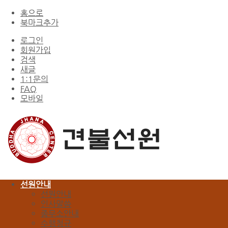
홈으로
북마크추가
로그인
회원가입
검색
새글
1:1문의
FAQ
모바일
선원안내
선원안내
인사말씀
종무소안내
수행청규