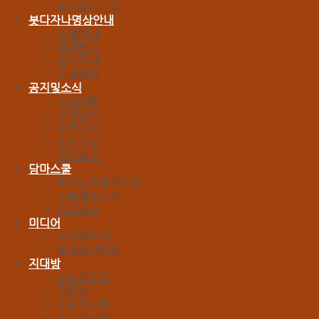
찾아오시는길
붓다자나명상안내
수행안내
예경불공
불사안내
수행상담
공지및소식
공지사항
선원소식
교계소식
신도소식
행사일정
담마스쿨
담마스쿨공지사항
교육과정소개
강의자료
미디어
사진갤러리
동영상갤러리
지대방
오늘의법문
자료실
신도게시판
자유게시판